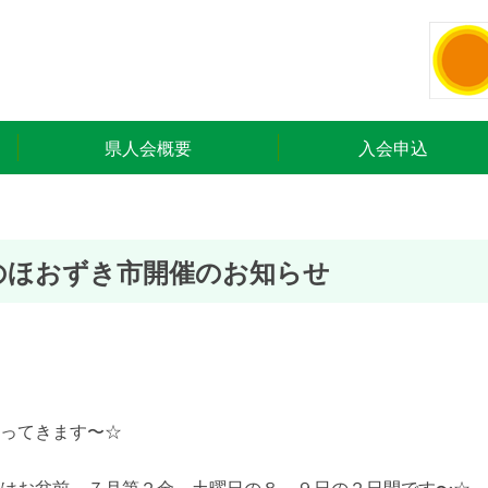
県人会概要
入会申込
のほおずき市開催のお知らせ
ってきます〜☆
はお盆前、７月第２金、土曜日の８，９日の２日間です〜☆