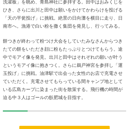
洗濯板」を眺め、青島神社に参拝する。田中はおみくじを
ひき、さらに出川と田中は願いをかけてかわらけを投げる
「天の平瓮投げ」に挑戦。絶景の日向灘を横目に走り、日
南市へ。漁港で白い粉を撒く集団を発見し、行ってみる。
餅つきが終わって粉つけ大会をしていたみなさんからつき
たての餅をいただき顔に粉もたっぷりとつけてもらう。途
中でモアイ像を発見。出川と田中はそれぞれの願いが叶う
というモアイ像に抱きつく。さらに鵜戸神宮を参拝し「運
玉投げ」に挑戦。油津駅で出会った女性のお店で充電させ
ていただく。充電させてもらっている間キャンプ地として
いる広島カープに染まった街を散策する。飛行機の時間が
迫る中３人はゴールの飫肥城を目指す。