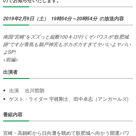
のでお知らせいたします。
2019年2月9日（土） 19時54分～20時54分
の放送内容
南国“宮崎”をズズっと縦断100キロ!行くぞパワスポ“飫肥城
跡”ですが青島も鵜戸神宮もポカポカすぎてヤバいよヤバい
よSP!
<前編>
出演者
出演 出川哲朗
ゲスト・ライダー 宇梶剛士、田中卓志（アンガールズ)
番組内容
宮崎・高鍋町から日向灘を眺めて飫肥城へ向かう開運パワ