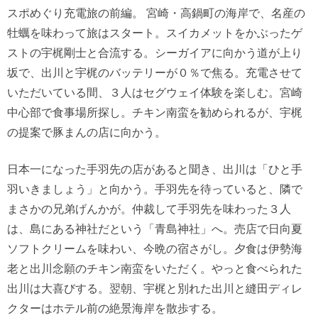
スポめぐり充電旅の前編。 宮崎・高鍋町の海岸で、名産の
牡蠣を味わって旅はスタート。スイカメットをかぶったゲ
ストの宇梶剛士と合流する。シーガイアに向かう道が上り
坂で、出川と宇梶のバッテリーが０％で焦る。充電させて
いただいている間、３人はセグウェイ体験を楽しむ。宮崎
中心部で食事場所探し。チキン南蛮を勧められるが、宇梶
の提案で豚まんの店に向かう。
日本一になった手羽先の店があると聞き、出川は「ひと手
羽いきましょう」と向かう。手羽先を待っていると、隣で
まさかの兄弟げんかが。仲裁して手羽先を味わった３人
は、島にある神社だという「青島神社」へ。売店で日向夏
ソフトクリームを味わい、今晩の宿さがし。夕食は伊勢海
老と出川念願のチキン南蛮をいただく。やっと食べられた
出川は大喜びする。翌朝、宇梶と別れた出川と縫田ディレ
クターはホテル前の絶景海岸を散歩する。