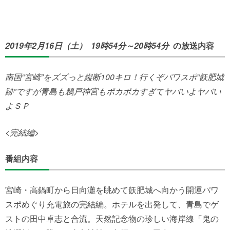
2019年2月16日（土） 19時54分～20時54分
の放送内容
南国“宮崎”をズズっと縦断100キロ！行くぞパワスポ“飫肥城
跡”ですが青島も鵜戸神宮もポカポカすぎてヤバいよヤバい
よＳＰ
<完結編>
番組内容
宮崎・高鍋町から日向灘を眺めて飫肥城へ向かう開運パワ
スポめぐり充電旅の完結編。ホテルを出発して、青島でゲ
ストの田中卓志と合流。天然記念物の珍しい海岸線「鬼の