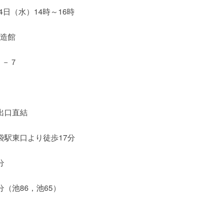
日（水）14時～16時
造館
１－７
出口直結
袋駅東口より徒歩17分
分
（池86，池65）