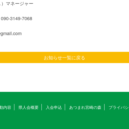
し）マネージャー
0-3149-7068
gmail.com
お知らせ一覧に戻る
動内容
県人会概要
入会申込
あつまれ宮崎の森
プライバシ