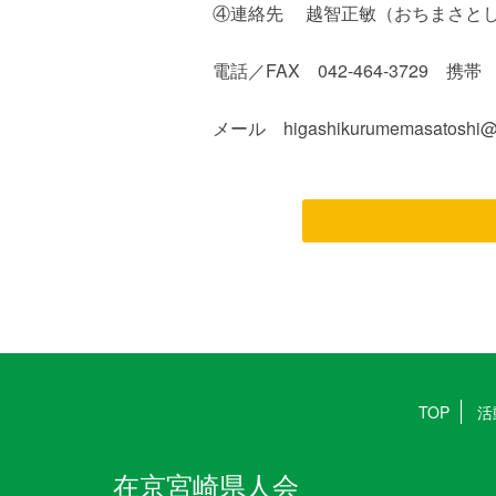
④連絡先 越智正敏（おちまさと
電話／FAX 042-464-3729 携帯 09
メール higashikurumemasatoshi@
TOP
活
在京宮崎県人会