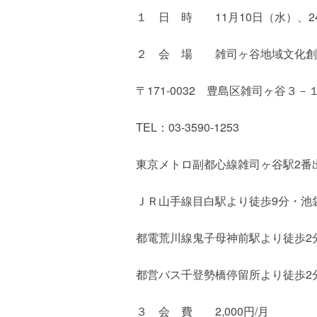
１ 日 時 11月10日（水）、24
２ 会 場 雑司ヶ谷地域文化創
〒171-0032 豊島区雑司ヶ谷３－
TEL：03-3590-1253
東京メトロ副都心線雑司ヶ谷駅2番
ＪＲ山手線目白駅より徒歩9分・池
都電荒川線鬼子母神前駅より徒歩2
都営バス千登勢橋停留所より徒歩2分
３ 会 費 2,000円/月