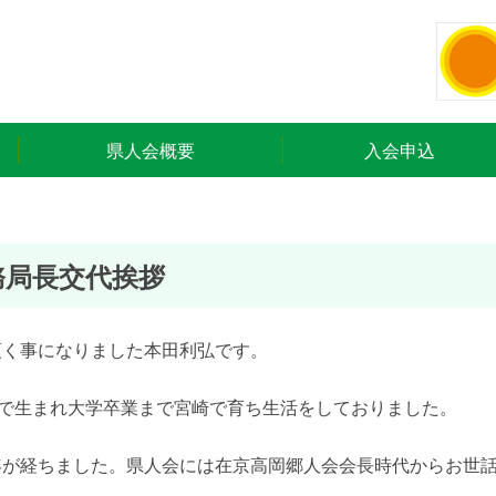
県人会概要
入会申込
務局長交代挨拶
頂く事になりました本田利弘です。
五町で生まれ大学卒業まで宮崎で育ち生活をしておりました。
年が経ちました。県人会には在京高岡郷人会会長時代からお世
。