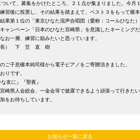
ついて、募集をかけたところ、２１点が集まりました。今月１
練習後に投票し、その結果を踏まえて、ベスト３をもって榎本
結果第１位の「東京ひなた混声合唱団（愛称：コールひなた）
キャンペーン「日本のひなた宮崎県」を意識したネーミングだ
なお一層、練習に励みたいと思っています。
） 下 苙 直 樹
のご子息榎本純司様から電子ピアノをご寄贈頂きました。
おりです。
かな友に』『聖夜』
宮崎県人会総会、一金会等で披露できるよう頑張って行きたい
加をお待ちしています。
お知らせ一覧に戻る