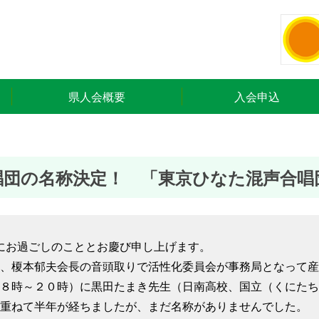
県人会概要
入会申込
唱団の名称決定！ 「東京ひなた混声合唱
お過ごしのこととお慶び申し上げます。
、榎本郁夫会長の音頭取りで活性化委員会が事務局となって産
１８時～２０時）に黒田たまき先生（日南高校、国立（くにたち
重ねて半年が経ちましたが、まだ名称がありませんでした。