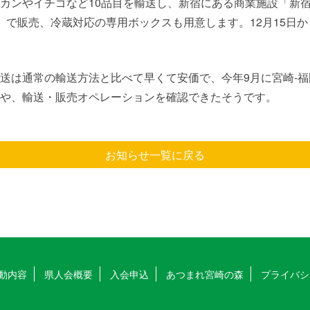
カンやイチゴなど10品目を輸送し、新宿にある商業施設「新
」で販売、冷蔵対応の専用ボックスも用意します。12月15日から
送は通常の輸送方法と比べて早くて安価で、今年9月に宮崎-福
や、輸送・販売オペレーションを確認できたそうです。
お知らせ一覧に戻る
動内容
県人会概要
入会申込
あつまれ宮崎の森
プライバシ