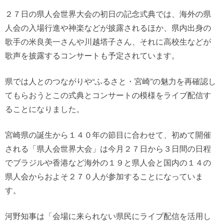
２７日の県人会世界大会の初日の記念式典では、海外の県
人会の入場行進や神楽などが披露されるほか、県内出身の
歌手の米良美一さんや川越塔子さん、それに高校生などが
歌声を披露するコンサートも予定されています。
県では人とのつながりや“ふるさと・宮崎”の魅力を再確認し
てもらおうとこの式典とコンサートの模様をライブ配信す
ることになりました。
宮崎県の誕生から１４０年の節目に合わせて、初めて開催
される「県人会世界大会」は今月２７日から３日間の日程
でブラジルや香港など海外の１９と県人会と国内の１４の
県人会からおよそ２７０人が参加することになっていま
す。
河野知事は「会場に来られない県民にライブ配信を活用し