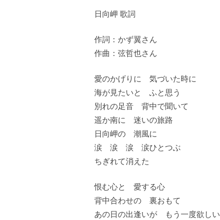
日向岬 歌詞
作詞：かず翼さん
作曲：弦哲也さん
愛のかげりに 気づいた時に
海が見たいと ふと思う
別れの足音 背中で聞いて
遥か南に 迷いの旅路
日向岬の 潮風に
涙 涙 涙 涙ひとつぶ
ちぎれて消えた
恨む心と 愛する心
背中合わせの 裏おもて
あの日の出逢いが もう一度欲しい