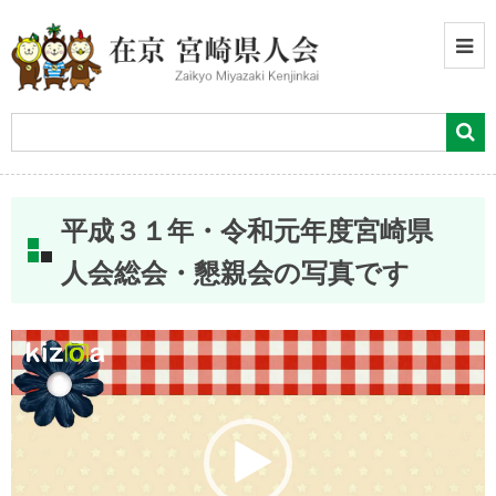
平成３１年・令和元年度宮崎県
人会総会・懇親会の写真です
動
画
プ
レー
ヤー