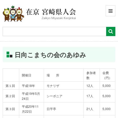
日向こまちの会のあゆみ
参加者
会費
開催日
場 所
数
（円）
第１回
平成18年
モナリザ
12人
5,000
平成19年5月
第２回
シーボニア
17人
5,000
24日
平成20年11
第３回
日平亭
21人
5,000
月22日