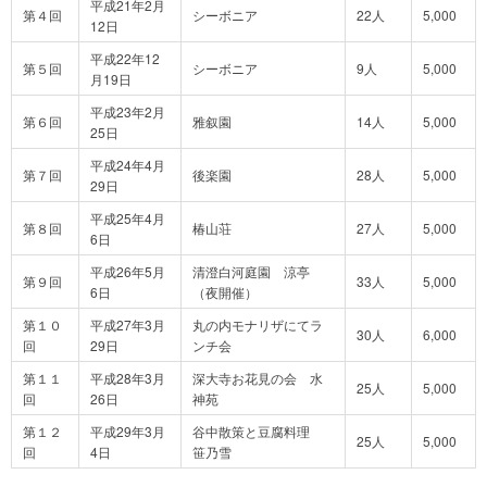
平成21年2月
第４回
シーボニア
22人
5,000
12日
平成22年12
第５回
シーボニア
9人
5,000
月19日
平成23年2月
第６回
雅叙園
14人
5,000
25日
平成24年4月
第７回
後楽園
28人
5,000
29日
平成25年4月
第８回
椿山荘
27人
5,000
6日
平成26年5月
清澄白河庭園 涼亭
第９回
33人
5,000
6日
（夜開催）
第１０
平成27年3月
丸の内モナリザにてラ
30人
6,000
回
29日
ンチ会
第１１
平成28年3月
深大寺お花見の会 水
25人
5,000
回
26日
神苑
第１２
平成29年3月
谷中散策と豆腐料理
25人
5,000
回
4日
笹乃雪