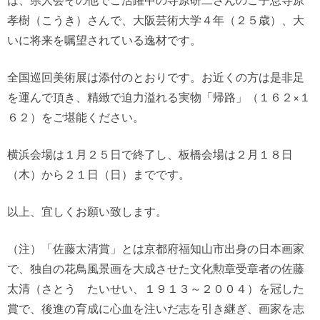
孝樹（こうき）さんで、大阪芸術大学４年（２５歳）、大
いに将来を嘱望されている逸材です。
全国巡回美術展は添付のとおりです。お近くの方は是非足
を運んで頂き、精緻で迫力溢れる実物「帰路」（１６２×１
６２）をご堪能ください。
横浜会場は１月２５日で終了し、板橋会場は２月１８日
（木）から２１日（日）までです。
以上、宜しくお願い致します。
（注）「佐藤太清賞」とは京都府福知山市出身の日本画家
で、独自の花鳥風景画を大成させた文化勲章受章者の佐藤
太清（さとう たいせい、１９１３～２００４）を冠した
賞で、後進の育成に心血を注いだ志を引き継ぎ、画家を志