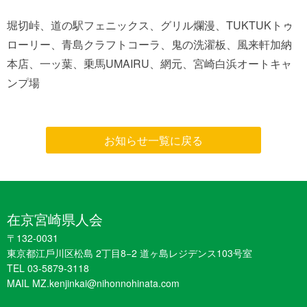
堀切峠、道の駅フェニックス、グリル爛漫、TUKTUKトゥ
ローリー、青島クラフトコーラ、鬼の洗濯板、風来軒加納
本店、一ッ葉、乗馬UMAIRU、網元、宮崎白浜オートキャ
ンプ場
お知らせ一覧に戻る
在京宮崎県人会
〒132-0031
東京都江戶川区松島 2丁目8−2 道ヶ島レジデンス103号室
TEL 03-5879-3118
MAIL MZ.kenjinkai@nihonnohinata.com