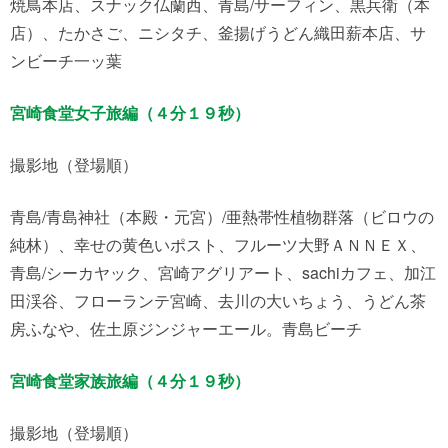
焼鳥本店、スナック仏蘭西、青島/サーフィン、黒兵衛（本
店）、たかさご、ニシタチ、釜揚げうどん織田薪本店、サ
ンビーチ一ッ葉
宮崎食堂女子旅編（４分１９秒）
撮影地（登場順）
青島/青島神社（本殿・元宮）/亜熱帯性植物群落（ビロウの
純林）、幸せの黄色いポスト、フルーツ大野ＡＮＮＥＸ、
青島/シーカヤック、宮崎アグリアート、sachiカフェ、加江
田渓谷、フローランテ宮崎、去川の大いちょう、うどん茶
房ふなや、佐土原ジンジャーエール。青島ビーチ
宮崎食堂家族旅編（４分１９秒）
撮影地（登場順）