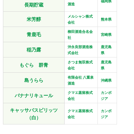
福岡県
長期貯蔵
酒造
メルシャン株式
米芳醇
熊本県
会社
柳田酒造合名会
青鹿毛
宮崎県
社
沖永良部酒造株
鹿児島
稲乃露
式会社
県
さつま無双株式
鹿児島
もぐら 群青
会社
県
有限会社 八重泉
島うらら
沖縄県
酒造
クマエ蒸留株式
カンボ
バナナリキュール
会社
ジア
キャッサバスピリッツ
クマエ蒸留株式
カンボ
（白）
会社
ジア