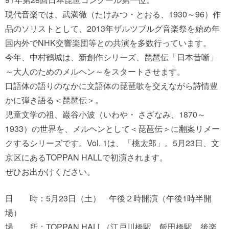
現代音楽では、武満徹（たけみつ・とおる、1930～96）作
品のソリストとして、2013年ザルツブルグ音楽祭を始め年
国内外でNHK交響楽団等との共演を多数行っています。
今年、中村鶴城は、新創作シリーズ、琵琶伝「日本昔噺」
～大人のためのメルヘン～をスタートさせます。
口語体の語りのなかに文語体の琵琶歌を交えながら詩情豊
かに弾き語る＜琵琶伝＞。
児童文学の祖、巌谷小波（いわや・ さざなみ、1870～
1933）の世界を、メルヘンとして＜琵琶伝＞に翻案リメー
クするシリーズです。Vol. 1は、「桃太郎」。5月23日、文
京区にあるTOPPAN HALLで初演されます。
ぜひお出かけください。
日 時：5月23日（土） 午後２時開演（午後1時半開
場）
場 所：TOPPAN HALL（江戸川橋駅、飯田橋駅、後楽