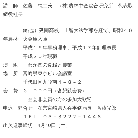
講 師 佐藤 純二氏 （株)農林中金聡合研究所 代表取
締役社長
(略歴）延岡高校、上智大法学部を経て、昭和４６
年農林中央金庫入庫
平成１６年専務理事、平成１７年副理事長
平成２０年現職
演 題 「わが国の食糧と農業」
場 所 宮崎県東京ビル会議室
千代田区九段南４－８－２
会 費 ３，０００円（含懇親会費）
一金会非会員の方の参加大歓迎
申込・問合せ 在京宮崎県人会事務局長 斉藤光郎
ＴＥＬ ０３－３２２２－１４４８
出欠返事締切 4月10日（土）