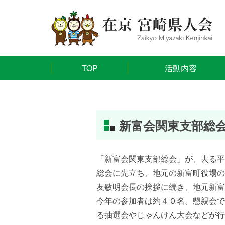
TOP
活動内容
新富会関東支部総
「新富会関東支部総会」が、去る平成
総会に先立ち、地元の新富町役場の
友敏明会長の挨拶に続き、地元新富
今年の参加者は約４０名。懇親会で
る抽選会やじゃんけん大会などが行