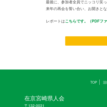
最後に、参加者全員でニッコリ笑っ
来年の再会を誓い合い、お開きとな
レポートは
こちらです。（PDFフ
TOP
活
在京宮崎県人会
〒132-0031