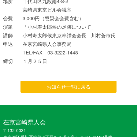
場所 千代田区九段南4-8-2
宮崎県東京ビル会議室
会費 3,000円（懇親会会費含む）
演題 「小村寿太郎候の足跡について」
講師 小村寿太郎候東京奉讃会会長 川村蒼市氏
申込 在京宮崎県人会事務局
TEL/FAX 03-3222-1448
締切 １月２５日
お知らせ一覧に戻る
在京宮崎県人会
〒132-0031
東京都江戶川区松島 2丁目8−2 道ヶ島レジデンス103号室