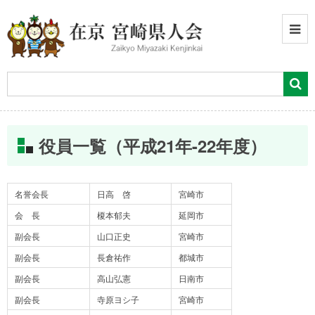
役員一覧（平成21年-22年度）
名誉会長
日高 啓
宮崎市
会 長
榎本郁夫
延岡市
副会長
山口正史
宮崎市
副会長
長倉祐作
都城市
副会長
高山弘憲
日南市
副会長
寺原ヨシ子
宮崎市