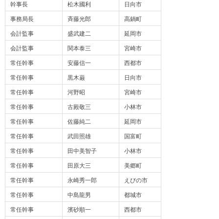
幹事長
松木國利
日向市
事務局長
斉藤光郎
高鍋町
会計監事
盛武建二
延岡市
会計監事
関本泰三
宮崎市
常任幹事
安藤信一
西都市
常任幹事
黒木巌
日向市
常任幹事
河野昭
宮崎市
常任幹事
古殿敬三
小林市
常任幹事
佐藤純二
延岡市
常任幹事
武田照雄
国富町
常任幹事
田中美智子
小林市
常任幹事
田原大三
美郷町
常任幹事
永崎秀一郎
えびの市
常任幹事
中島龍男
都城市
常任幹事
濱砂順一
西都市