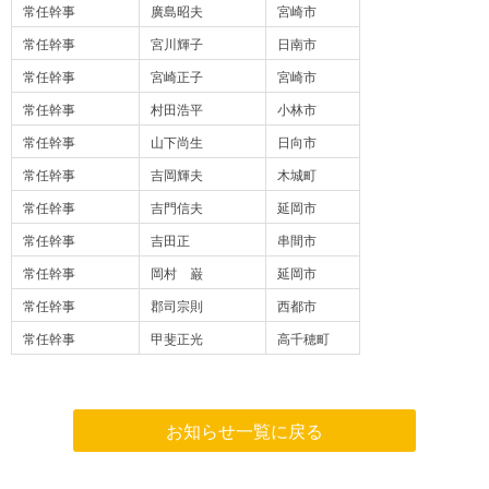
常任幹事
廣島昭夫
宮崎市
常任幹事
宮川輝子
日南市
常任幹事
宮崎正子
宮崎市
常任幹事
村田浩平
小林市
常任幹事
山下尚生
日向市
常任幹事
吉岡輝夫
木城町
常任幹事
吉門信夫
延岡市
常任幹事
吉田正
串間市
常任幹事
岡村 巌
延岡市
常任幹事
郡司宗則
西都市
常任幹事
甲斐正光
高千穂町
お知らせ一覧に戻る